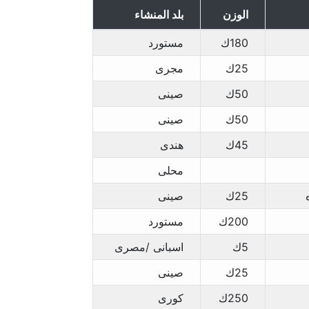
الوزن
بلد المنشاء
180ك
مستورد
25ك
مجرى
50ك
صينى
50ك
صينى
45ك
هندى
محلى
25ك
صينى
200ك
مستورد
5ك
اسبانى /مصرى
25ك
صينى
250ك
كورى