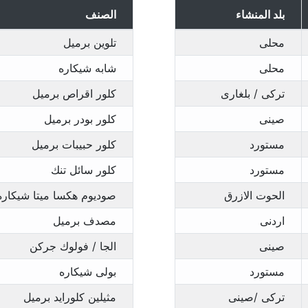
بلد المنشاء
الصنف
محلى
تلوين برميل
محلى
شابه شيكاره
تركى / بلغارى
كلور اقراص برميل
صينى
كلور بودر برميل
مستورد
كلور حبيبات برميل
مستورد
كلور سائل تنك
الحوت الازرق
صوديوم هكسا ميتا شيكاره
اردنى
مصدف برميل
صينى
الجا / فولوك جركن
مستورد
بولى شيكاره
تركى /صينى
مثيلين كلورايد برميل