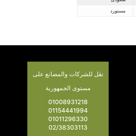
مستورد
​نقل للشركات والمصانع على
مستوى الجمهورية
01008931218
01154441994
01011296330
02/38303113