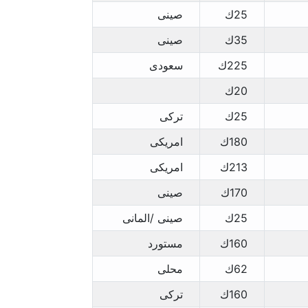
25ك
صينى
35ك
صينى
225ك
سعودى
20ك
25ك
تركى
180ك
امريكى
213ك
امريكى
170ك
صينى
25ك
صينى /المانى
160ك
مستورد
62ك
محلى
160ك
تركى