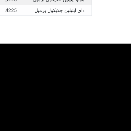
داى ايثيلين جلايكول برميل
225ك