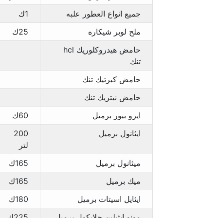
جميع انواع العطور علبه
1ك
ملح لوبر شيكاره
25ك
حامض هيدروكلوريك hcl
تنك
حامض كبرتيك تنك
حامض نيتريك تنك
ايزو بيور برميل
60ك
ايثانول برميل
200
لتر
ميثانول برميل
165ك
ميك برميل
165ك
ايثايل اسيتات برميل
180ك
مونو ايثيلين جلايكول برميل
225ك