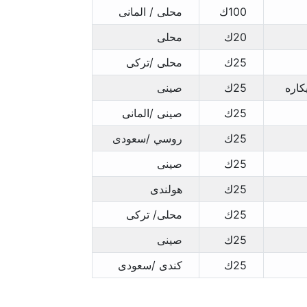
100ك
محلى / المانى
20ك
محلى
25ك
محلى /تركى
اره
25ك
صينى
25ك
صينى /المانى
25ك
روسي /سعودى
25ك
صينى
25ك
هولندى
25ك
محلى/ تركى
25ك
صينى
25ك
كندى /سعودى