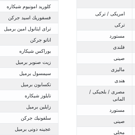
كلوريد امونيوم شيكاره
امريكى / تركى
فسفوريك اسيد جركن
تركى
تراى ايثانول امين برميل
مستورد
اناتو جركن
فلندى
بوراكس شيكاره
صينى
زيت صنوبر برميل
ماليزى
سيمسول برميل
هندى
تكسابون برميل
مصرى / بلجيكى /
تايلوز شيكاره
المانى
زايلين برميل
مستورد
سلفونيك جركن
صينى
عجينه دونى برميل
محلى